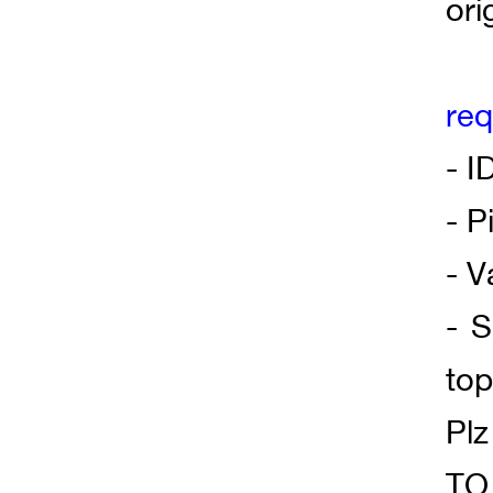
ori
req
- I
- P
- V
- 
top
Plz
TO