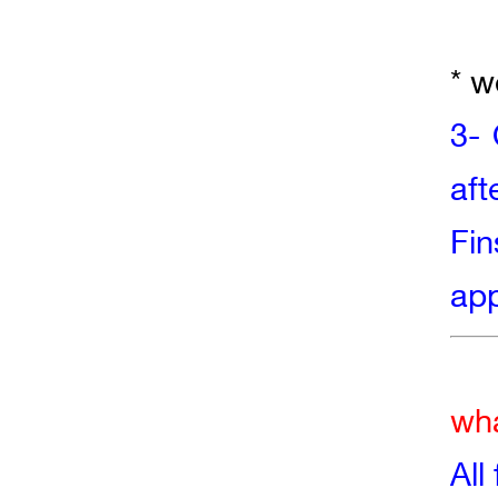
* w
3-
aft
Fi
app
wha
All