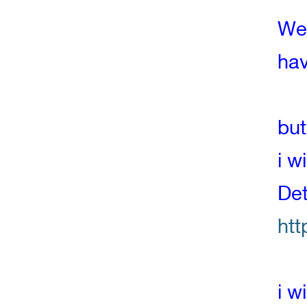
We
hav
but
i w
Det
htt
i w