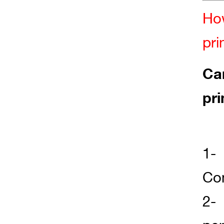
How
pri
Ca
pri
1-
Co
2-