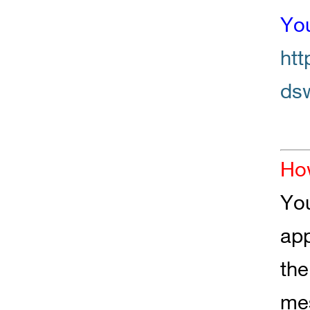
You
htt
ds
How
You
ap
the
mes