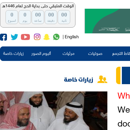
الوقت المتبقي حتى بداية الحج لعام 1446هـ
0
0
00
00
00
ثانية
دقيقة
ساعة
يوم
اسبوع
| English
اط التجمع
صوتيات
مرئيات
ألبوم الصور
زيارات خاصة
Whe
We 
doc