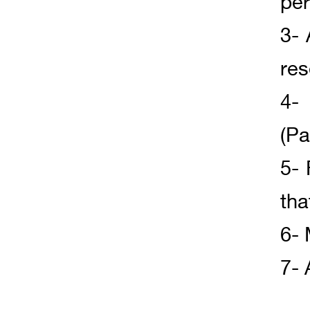
per
3- 
res
4-
(Pa
5- 
tha
6- 
7- 