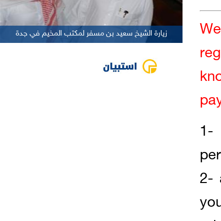
We 
زيارة الشيخ سعيد بن مسفر لمكتب المخيم في جدة
reg
kn
pa
1-
per
2- 
yo