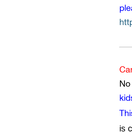
ple
htt
Ca
No 
kid
Thi
is 