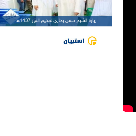
زيارة الشيخ حسن بخاري لمخيم النور 1437هـ