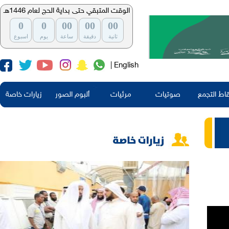
الوقت المتبقي حتى بداية الحج لعام 1446هـ
0
0
00
00
00
ثانية
دقيقة
ساعة
يوم
اسبوع
| English
اط التجمع
صوتيات
مرئيات
ألبوم الصور
زيارات خاصة