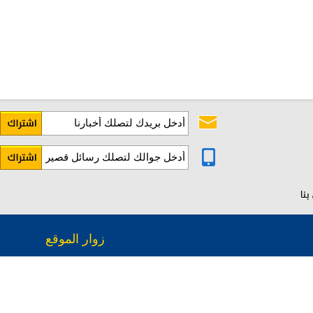
نا
زوار الموقع
3509152