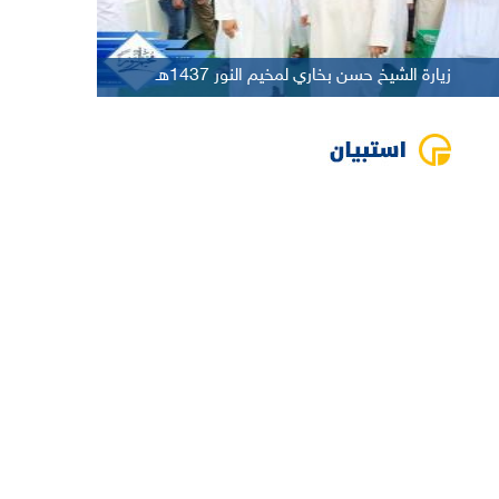
زيارة الشيخ حسن بخاري لمخيم النور 1437هـ