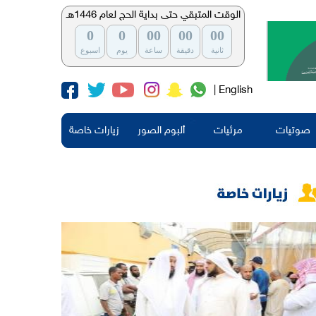
الوقت المتبقي حتى بداية الحج لعام 1446هـ
0
0
00
00
00
ثانية
دقيقة
ساعة
يوم
اسبوع
| English
صوتيات
مرئيات
ألبوم الصور
زيارات خاصة