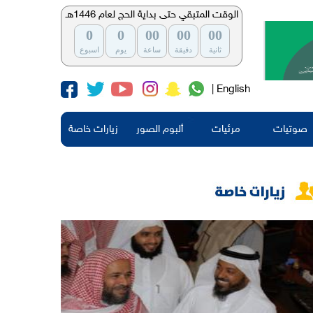
الوقت المتبقي حتى بداية الحج لعام 1446هـ
0
0
00
00
00
ثانية
دقيقة
ساعة
يوم
اسبوع
| English
صوتيات
مرئيات
ألبوم الصور
زيارات خاصة