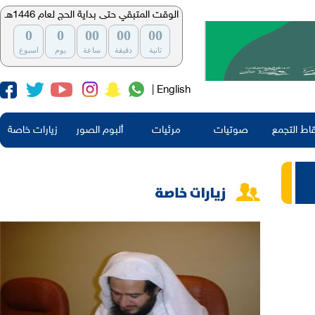
الوقت المتبقي حتى بداية الحج لعام 1446هـ
0
0
00
00
00
ثانية
دقيقة
ساعة
يوم
اسبوع
| English
اط التجمع
صوتيات
مرئيات
ألبوم الصور
زيارات خاصة