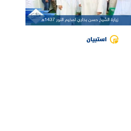
زيارة الشيخ حسن بخاري لمخيم النور 1437هـ