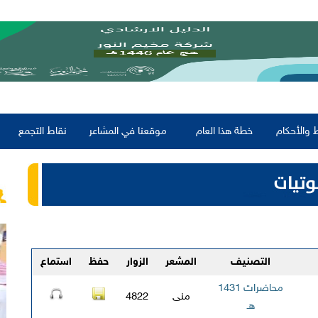
 والأحكام
خطة هذا العام
موقعنا في المشاعر
نقاط التجمع
التصنيف
المشعر
الزوار
حفظ
استماع
محاضرات 1431
منى
4822
هـ