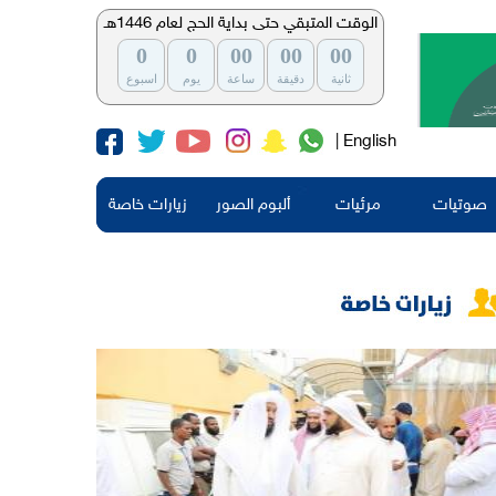
الوقت المتبقي حتى بداية الحج لعام 1446هـ
0
0
00
00
00
ثانية
دقيقة
ساعة
يوم
اسبوع
| English
صوتيات
مرئيات
ألبوم الصور
زيارات خاصة