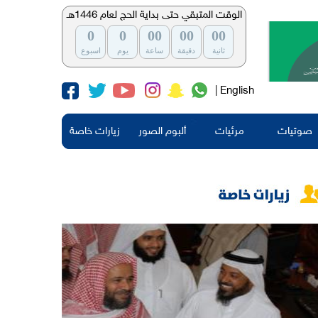
الوقت المتبقي حتى بداية الحج لعام 1446هـ
0
0
00
00
00
ثانية
دقيقة
ساعة
يوم
اسبوع
| English
صوتيات
مرئيات
ألبوم الصور
زيارات خاصة