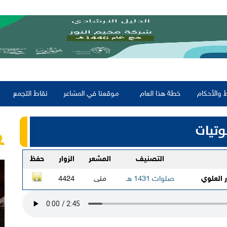
 والأحكام
خطة هذا العام
موقعنا في المشاعر
نقاط التجمع
التصنيف
المشعر
الزوار
حفظ
ر العلوي
صلوات 1431 هـ
منى
4424